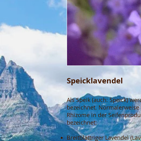
Speicklavendel
Als Speik (auch: Speick) we
bezeichnet. Normalerweise w
Rhizome in der Seifenprodu
bezeichnet:
Breitblättriger Lavendel (La