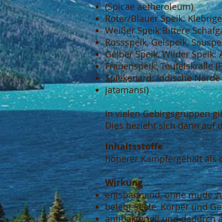
(Spicae aetheroleum)
Roter/Blauer Speik: Klebrige
Weißer Speik:Bittere Schafg
Rossspeik, Gelspeik, Sauspe
Gelber Speik, Wilder Speik: 
Frauenspeik: Teufelskralle 
Spiekenard: Indische Narde 
jatamansi)
In vielen Gebirgsgruppen gi
Dies bezieht sich dann auf 
Inhaltsstoffe
höherer Kampfergehalt als de
Wirkung
entspannend, ohne müde z
belebt Seele, Körper und Ge
antibakteriell und dadurch