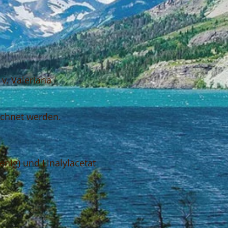
 v. Valeriana
eichnet werden.
enig) und Linalylacetat