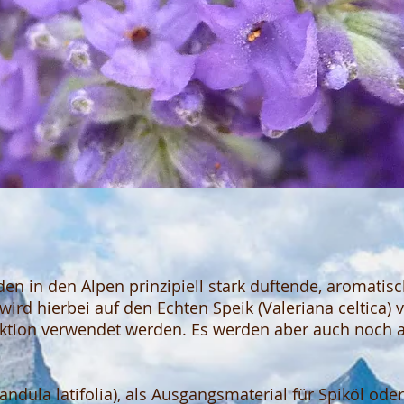
rden in den Alpen prinzipiell stark duftende, aromatis
ird hierbei auf den Echten Speik (Valeriana celtica)
ktion verwendet werden. Es werden aber auch noch 
vandula latifolia), als Ausgangsmaterial für Spiköl ode