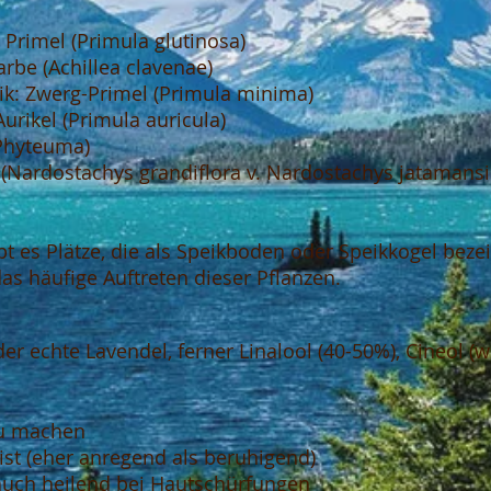
 Primel (Primula glutinosa)
arbe (Achillea clavenae)
ik: Zwerg-Primel (Primula minima)
Aurikel (Primula auricula)
(Phyteuma)
(Nardostachys grandiflora v. Nardostachys jatamansi
bt es Plätze, die als Speikboden oder Speikkogel bez
das häufige Auftreten dieser Pflanzen.
r echte Lavendel, ferner Linalool (40-50%), Cineol (w
u machen
ist (eher anregend als beruhigend)
 auch heilend bei Hautschürfungen