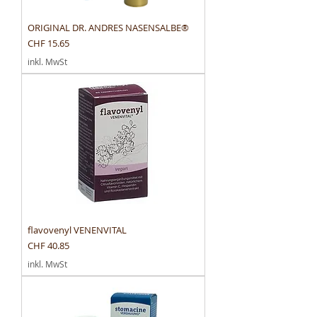
ORIGINAL DR. ANDRES NASENSALBE®
Preis
CHF 15.65
inkl. MwSt
flavovenyl VENENVITAL
Preis
CHF 40.85
inkl. MwSt