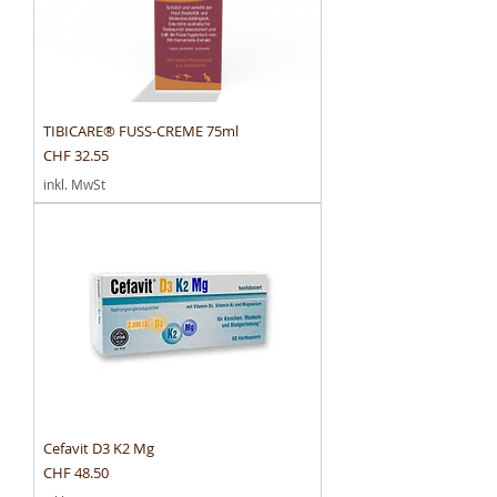
TIBICARE® FUSS-CREME 75ml
Preis
CHF 32.55
inkl. MwSt
Cefavit D3 K2 Mg
Preis
CHF 48.50