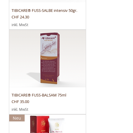
TIBICARE® FUSS-SALBE intensiv 50gr.
Preis
CHF 24.30
inkl. MwSt
TIBICARE® FUSS-BALSAM 75ml
Preis
CHF 35.00
inkl. MwSt
Neu