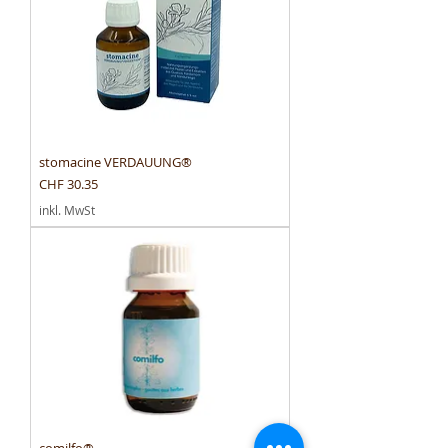
stomacine VERDAUUNG®
Preis
CHF 30.35
inkl. MwSt
comilfo®