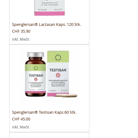
Spenglersan® Lactasan Kaps. 120 Stk.
Preis
CHF 35.90
inkl. MwSt
Spenglersan® Testisan Kaps 60 Stk.
Preis
CHF 45.00
inkl. MwSt