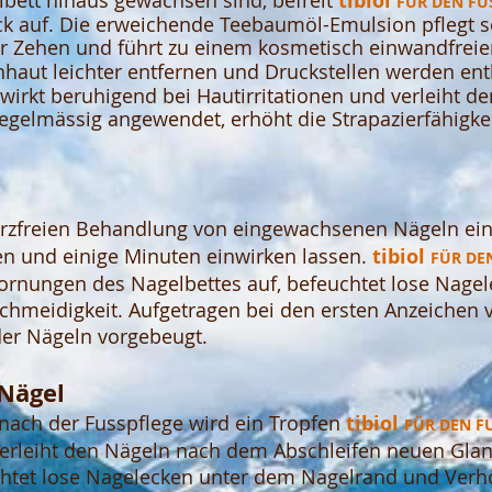
lbett hinaus gewachsen sind,
befreit
tibiol
FÜR DEN FU
k auf. Die erweichende Teebaumöl-Emulsion pflegt s
 Zehen und führt zu einem kosmetisch einwandfreie
nhaut leichter entfernen und Druckstellen werden entl
 wirkt beruhigend bei Hautirritationen und v
erleiht d
egelmässig angewendet, erhöht die Strapazierfähigkei
zfreien Behandlung von eingewachsenen Nägeln ein
en und einige Minuten einwirken lassen.
tibiol
FÜR DE
hornungen des Nagelbettes auf, befeuchtet lose Nag
hmeidigkeit. Aufgetragen bei den ersten Anzeichen vo
er Nägeln vorgebeugt.
 Nägel
 nach der Fusspflege wird ein Tropfen
tibi
ol
FÜR DEN F
erleiht den Nägeln nach dem Abschleifen neuen Glanz
uchtet lose Nagelecken unter dem Nagelrand und Ver