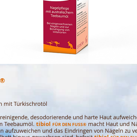
S®
 mit Türkischrotöl
e reinigende, desodorierende und harte Haut aufweic
em Teebaumöl.
t
ibiol
macht Haut und Nä
FÜR DEN FUSS®
en aufzuweichen und das Eindringen von Nägeln zu ve