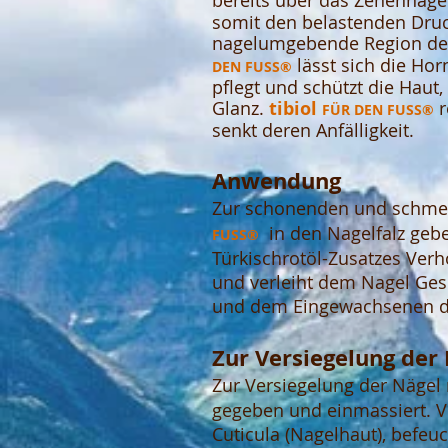
bereits über das Zehennage
somit den belastenden Druc
nagelumgebende Region der
lässt sich die Hor
DEN F
USS®
pflegt und schützt die Haut,
Glanz.
tibiol
r
FÜR DEN FUSS®
senkt deren Anfälligkeit.
Anwendung
Zur schonenden und schmer
in den Nagelfalz geb
FUSS®
Türkischrotöl-Zusatzes Ver
und verleiht dem Nagel Gesc
und dem Eingewachsenen d
Zur Versiegelung der
Zur Versiegelung der Nägel
gegeben und einmassiert. V
Cuticula (Nagelhaut), befe