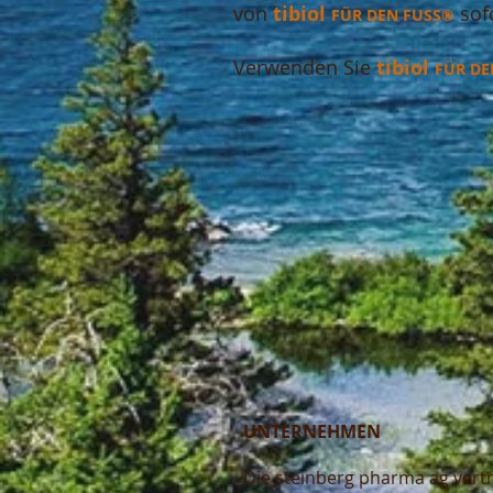
von
tibi
ol
sof
FÜR DEN FUSS®
Verwenden Sie
tibiol
FÜR DE
UNTERNEHMEN
Die steinberg pharma ag vertr