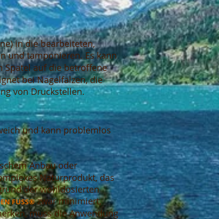
ne) in die bearbeiteten,
n und tamponieren. Es kann
 Spatel auf die betroffene
net bei Nagelfälzen, die
ng von Druckstellen.
 weich und kann problemlos
gischem Anbau oder
 komplexes Naturprodukt, das
fgrund der wohldosierten
zwar minimiert,
DEN FUSS®
bemerken, muss die Anwendung