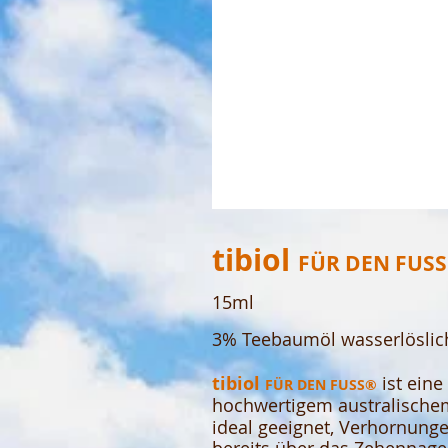
tibiol
FÜR DEN FUS
15ml
3% Teebaumöl wasserlöslich
tibiol
ist ein
FÜR DEN FUSS®
hochwertigem australisch
ideal geeignet, Verhornung