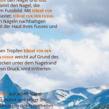
den Nagel und löst
SS®
omit den Nagel, die
m Fussbild. Mit
tibiol
FÜR
astet.
tibiol
FÜR DEN F
USS®
en Nägeln nachhaltigen
t der Haut Ihres Fusses und
en Tropfen
tibiol
FÜR DEN
weicht auf Grund des
N FUSS®
elecken unter dem Nagelrand
n Druck, wird irritierten
auf jeden Nagel
US
S®
. Nährt und pflegt die
hornungen des Nagelbettes