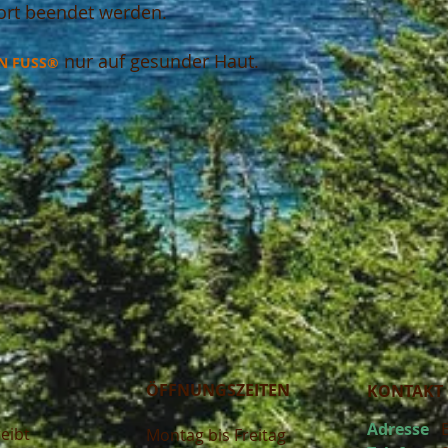
ort beendet werden.
nur auf gesunder Haut.
N FUSS®
ÖFFNUNGSZEITEN
KONTAKT
Adresse
eibt
Montag bis Freitag