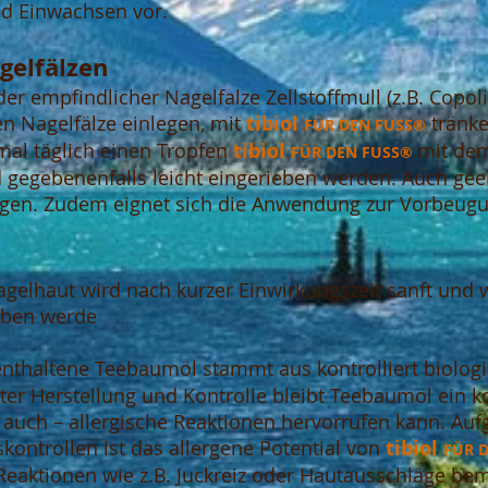
nd Einwachsen vor.
gelfälzen
der empfindlicher Nagelfalze Zellstoffmull (z.B. Copoli
en Nagelfälze einlegen, mit
tibiol
tränke
FÜR DEN FUS
S®
al täglich einen Tropfen
tibiol
mit dem
FÜR DEN FUS
S®
gegebenenfalls leicht eingerieben werden. Auch geeig
igen. Zudem eignet sich die Anwendung zur Vorbeugu
agelhaut wird nach kurzer Einwirkungszeit sanft und
oben werde
nthaltene Teebaumöl stammt aus kontrolliert biolo
ster Herstellung und Kontrolle bleibt Teebaumöl ein
 auch – allergische Reaktionen hervorrufen kann. Au
kontrollen ist das allergene Potential von
tibiol
FÜR 
e Reaktionen wie z.B. Juckreiz oder Hautausschläge 