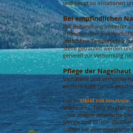
und beugt so Irritationen u
Bei empfindlichen Na
Zur Behandlung irritierter o
irritierten oder empfindlich
auch ohne Tamponade 2-3 m
Stelle geträufelt
werden und 
generell zur Verhornung ne
Pflege der Nagelhaut
Verhärtete und verhornte N
entfernt oder zurück gesch
Das in
tibiol
e
FÜR DEN FUSS®
Wildwuchs. Trotz sorgfältig
– wie andere ätherische Öle
Menge und strikter Qualitäts
sollten Sie aber allergisch